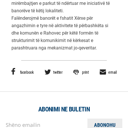
mirëmbajtjen e parkut të ndërtuar me iniciativë të
banorëve të këtij lokaliteti.
Falënderojmë banorët e fshatit Xërxe për
angazhimin e tyre në aktivitete të përbashkëta si
dhe komunën e
Rahovec
për këtë formën të
strukturimit të komunikimit në kërkesat e
parashtruara nga mekanizmat jo-qeveritar.
facebook
twitter
print
email
ABONIMI NE BULETIN
Shëno emailin