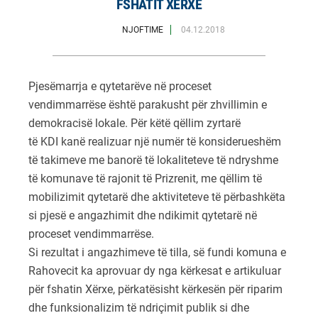
FSHATIT XËRXE
NJOFTIME
04.12.2018
Pjesëmarrja e qytetarëve në proceset
vendimmarrëse është parakusht për zhvillimin e
demokracisë lokale. Për këtë qëllim zyrtarë
të
KDI
kanë realizuar një numër të konsiderueshëm
të takimeve me banorë të lokaliteteve të ndryshme
të komunave të rajonit të Prizrenit, me qëllim të
mobilizimit qytetarë dhe aktiviteteve të përbashkëta
si pjesë e angazhimit dhe ndikimit qytetarë në
procese
t vendimmarrëse.
Si rezultat i angazhimeve të tilla, së fundi komuna e
Rahovecit ka aprovuar dy nga kërkesat e artikuluar
për fshatin Xërxe, përkatësisht kërkesën për riparim
dhe funksionalizim të ndriçimit publik si dhe