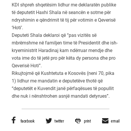
KDI shpreh shqetësim lidhur me deklaratën publike
të deputetit Haxhi Shala në seancën e sotme për
ndryshimin e qëndrimit të tij për votimin e Qeverisë
‘Hoti’.
Deputeti Shala deklaroi që “pas vizitës së
mbrëmshme në familjen time të Presidentit dhe ish-
kryeministrit Haradinaj kam ndërruar mendje dhe
vota ime do të jetë pro për këta dy persona dhe pro
Qeverisë Hoti”.
Rikujtojmë që Kushtetuta e Kosovës (neni 70, pika
1) lidhur me mandatin e deputetëve thotë që
“deputetët e Kuvendit janë përfaqësues të popullit
dhe nuk i nënshtrohen asnjë mandati detyrues”.
facebook
twitter
print
email