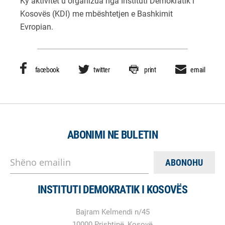
Ky aktivitet u organizua nga Instituti Demokratik i
Kosovës (KDI) me mbështetjen e Bashkimit
Evropian.
facebook
twitter
print
email
ABONIMI NE BULETIN
Shëno emailin
INSTITUTI DEMOKRATIK I KOSOVËS
Bajram Kelmendi n/45
10000 Prishtinë, Kosovë