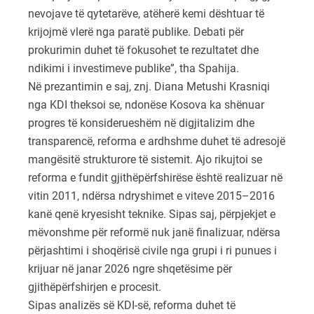
nevojave të qytetarëve, atëherë kemi dështuar të
krijojmë vlerë nga paratë publike. Debati për
prokurimin duhet të fokusohet te rezultatet dhe
ndikimi i investimeve publike”, tha Spahija.
Në prezantimin e saj, znj. Diana Metushi Krasniqi
nga KDI theksoi se, ndonëse Kosova ka shënuar
progres të konsiderueshëm në digjitalizim dhe
transparencë, reforma e ardhshme duhet të adresojë
mangësitë strukturore të sistemit. Ajo rikujtoi se
reforma e fundit gjithëpërfshirëse është realizuar në
vitin 2011, ndërsa ndryshimet e viteve 2015–2016
kanë qenë kryesisht teknike. Sipas saj, përpjekjet e
mëvonshme për reformë nuk janë finalizuar, ndërsa
përjashtimi i shoqërisë civile nga grupi i ri punues i
krijuar në janar 2026 ngre shqetësime për
gjithëpërfshirjen e procesit.
Sipas analizës së KDI-së, reforma duhet të