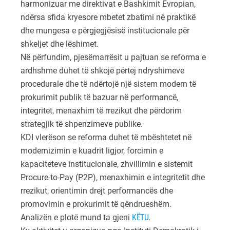
harmonizuar me direktivat e Bashkimit Evropian,
ndërsa sfida kryesore mbetet zbatimi në praktikë
dhe mungesa e përgjegjësisë institucionale për
shkeljet dhe lëshimet.
Në përfundim, pjesëmarrësit u pajtuan se reforma e
ardhshme duhet të shkojë përtej ndryshimeve
procedurale dhe të ndërtojë një sistem modern të
prokurimit publik të bazuar në performancë,
integritet, menaxhim të rrezikut dhe përdorim
strategjik të shpenzimeve publike.
KDI vlerëson se reforma duhet të mbështetet në
modernizimin e kuadrit ligjor, forcimin e
kapaciteteve institucionale, zhvillimin e sistemit
Procure-to-Pay (P2P), menaxhimin e integritetit dhe
rrezikut, orientimin drejt performancës dhe
promovimin e prokurimit të qëndrueshëm.
Analizën e plotë mund ta gjeni
KËTU
.