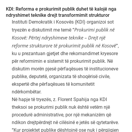
KDI: Reforma e prokurimit publik duhet të kalojë nga
ndryshimet teknike drejt transformimit strukturor
Instituti Demokratik i Kosovës (KDI) organizoi sot
Prokurimi publik në
tryezën e diskutimit me temë “
Kosovë: Përtej ndryshimeve teknike – Drejt një
reforme strukturore të prokurimit publik në Kosovë
”,
ku u prezantuan gjetjet dhe rekomandimet kryesore
për reformimin e sistemit të prokurimit publik. Në
diskutim morën pjesë përfaqësues të institucioneve
publike, deputetë, organizata të shoqërisë civile,
ekspertë dhe përfaqësues të komunitetit
ndërkombëtar.
Në hapje të tryezës, z. Florent Spahija nga KDI
theksoi se prokurimi publik nuk është vetëm një
procedurë administrative, por një mekanizëm që
ndikon drejtpërdrejt në cilësinë e jetës së qytetarëve.
“Kur projektet publike dështojnë ose nuk i përgjigjen