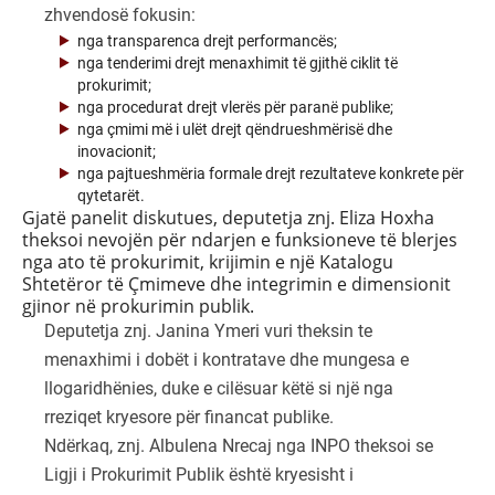
zhvendosë fokusin:
nga transparenca drejt performancës;
nga tenderimi drejt menaxhimit të gjithë ciklit të
prokurimit;
nga procedurat drejt vlerës për paranë publike;
nga çmimi më i ulët drejt qëndrueshmërisë dhe
inovacionit;
nga pajtueshmëria formale drejt rezultateve konkrete për
qytetarët.
Gjatë panelit diskutues, deputetja znj. Eliza Hoxha
theksoi nevojën për ndarjen e funksioneve të blerjes
nga ato të prokurimit, krijimin e një Katalogu
Shtetëror të Çmimeve dhe integrimin e dimensionit
gjinor në prokurimin publik.
Deputetja znj. Janina Ymeri vuri theksin te
menaxhimi i dobët i kontratave dhe mungesa e
llogaridhënies, duke e cilësuar këtë si një nga
rreziqet kryesore për financat publike.
Ndërkaq, znj. Albulena Nrecaj nga INPO theksoi se
Ligji i Prokurimit Publik është kryesisht i