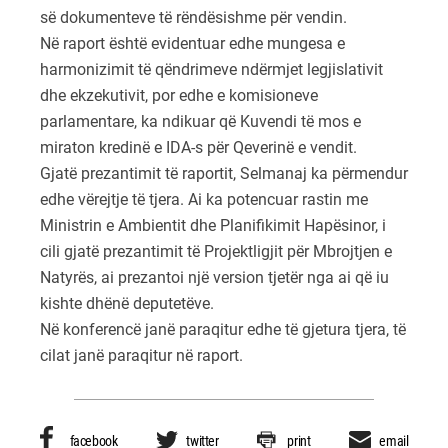
së dokumenteve të rëndësishme për vendin.
Në raport është evidentuar edhe mungesa e
harmonizimit të qëndrimeve ndërmjet legjislativit
dhe ekzekutivit, por edhe e komisioneve
parlamentare, ka ndikuar që Kuvendi të mos e
miraton kredinë e IDA-s për Qeverinë e vendit.
Gjatë prezantimit të raportit, Selmanaj ka përmendur
edhe vërejtje të tjera. Ai ka potencuar rastin me
Ministrin e Ambientit dhe Planifikimit Hapësinor, i
cili gjatë prezantimit të Projektligjit për Mbrojtjen e
Natyrës, ai prezantoi një version tjetër nga ai që iu
kishte dhënë deputetëve.
Në konferencë janë paraqitur edhe të gjetura tjera, të
cilat janë paraqitur në raport.
facebook
twitter
print
email