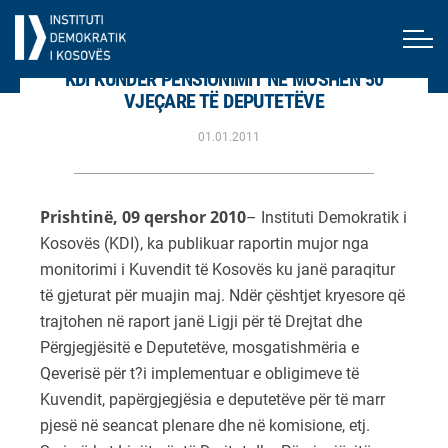
KDI KUNDËR PENSIONIMIT NË MOSHËN 50
VJEÇARE TË DEPUTETËVE
01.01.2011
Prishtinë, 09 qershor 2010
– Instituti Demokratik i
Kosovës (KDI), ka publikuar raportin mujor nga
monitorimi i Kuvendit të Kosovës ku janë paraqitur
të gjeturat për muajin maj. Ndër çështjet kryesore që
trajtohen në raport janë Ligji për të Drejtat dhe
Përgjegjësitë e Deputetëve, mosgatishmëria e
Qeverisë për t?i implementuar e obligimeve të
Kuvendit, papërgjegjësia e deputetëve për të marr
pjesë në seancat plenare dhe në komisione, etj.