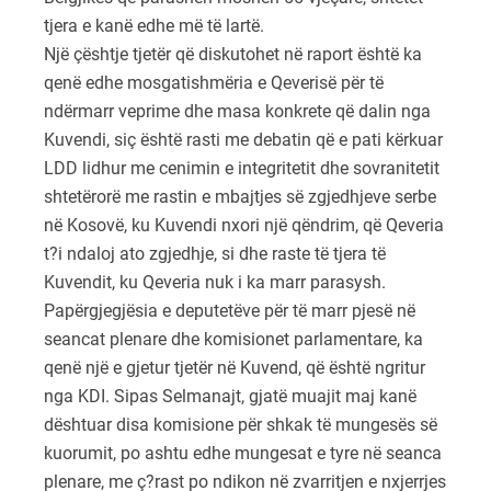
tjera e kanë edhe më të lartë.
Një çështje tjetër që diskutohet në raport është ka
qenë edhe mosgatishmëria e Qeverisë për të
ndërmarr veprime dhe masa konkrete që dalin nga
Kuvendi, siç është rasti me debatin që e pati kërkuar
LDD lidhur me cenimin e integritetit dhe sovranitetit
shtetërorë me rastin e mbajtjes së zgjedhjeve serbe
në Kosovë, ku Kuvendi nxori një qëndrim, që Qeveria
t?i ndaloj ato zgjedhje, si dhe raste të tjera të
Kuvendit, ku Qeveria nuk i ka marr parasysh.
Papërgjegjësia e deputetëve për të marr pjesë në
seancat plenare dhe komisionet parlamentare, ka
qenë një e gjetur tjetër në Kuvend, që është ngritur
nga KDI. Sipas Selmanajt, gjatë muajit maj kanë
dështuar disa komisione për shkak të mungesës së
kuorumit, po ashtu edhe mungesat e tyre në seanca
plenare, me ç?rast po ndikon në zvarritjen e nxjerrjes