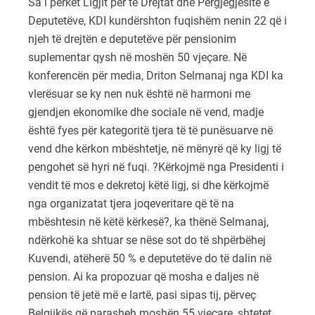
Sa i përket Ligjit për të Drejtat dhe Përgjegjësitë e
Deputetëve, KDI kundërshton fuqishëm nenin 22 që i
njeh të drejtën e deputetëve për pensionim
suplementar qysh në moshën 50 vjeçare. Në
konferencën për media, Driton Selmanaj nga KDI ka
vlerësuar se ky nen nuk është në harmoni me
gjendjen ekonomike dhe sociale në vend, madje
është fyes për kategoritë tjera të të punësuarve në
vend dhe kërkon mbështetje, në mënyrë që ky ligj të
pengohet së hyri në fuqi. ?Kërkojmë nga Presidenti i
vendit të mos e dekretoj këtë ligj, si dhe kërkojmë
nga organizatat tjera joqeveritare që të na
mbështesin në këtë kërkesë?, ka thënë Selmanaj,
ndërkohë ka shtuar se nëse sot do të shpërbëhej
Kuvendi, atëherë 50 % e deputetëve do të dalin në
pension. Ai ka propozuar që mosha e daljes në
pension të jetë më e lartë, pasi sipas tij, përveç
Belgjikës që parasheh moshën 55 vjeçare, shtetet