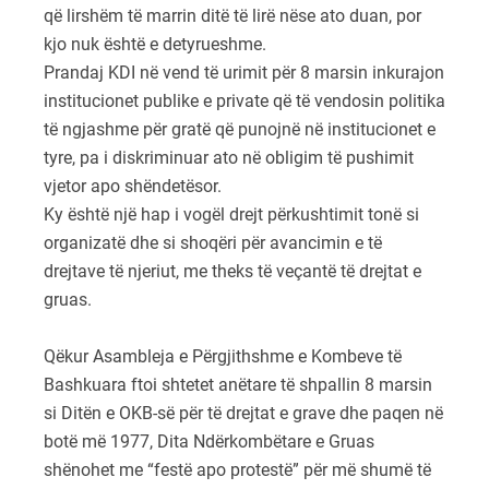
që lirshëm të marrin ditë të lirë nëse ato duan, por
kjo nuk është e detyrueshme.
Prandaj KDI në vend të urimit për 8 marsin inkurajon
institucionet publike e private që të vendosin politika
të ngjashme për gratë që punojnë në institucionet e
tyre, pa i diskriminuar ato në obligim të pushimit
vjetor apo shëndetësor.
Ky është një hap i vogël drejt përkushtimit tonë si
organizatë dhe si shoqëri për avancimin e të
drejtave të njeriut, me theks të veçantë të drejtat e
gruas.
Qëkur Asambleja e Përgjithshme e Kombeve të
Bashkuara ftoi shtetet anëtare të shpallin 8 marsin
si Ditën e OKB-së për të drejtat e grave dhe paqen në
botë më 1977, Dita Ndërkombëtare e Gruas
shënohet me “festë apo protestë” për më shumë të