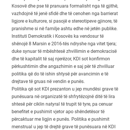
Kosovë dhe pse të pranuara formalisht nga të gjithë,
vazhdojnë të jenë sfidë dhe të cenohen nga barrierat
ligjore e kulturore, si pasojë e stereotipeve gjinore, të
pranishme si në familje ashtu edhe në jetën publike.
Instituti Demokratik i Kosovës ka vendosur të
shënojë 8 Marsin e 2016-tës ndryshe nga vitet tjera;
duke synuar të mbështesë zhvillimin e demokracisë
dhe të kapitalit të saj njerëzor, KDI sot konfirmon
përkushtimin dhe angazhimin e saj për të zhvilluar
politika që do të ishin shtysë për avancimin e të
drejtave të gruas në vendin e punës.
Politika që sot KDI prezanton u jep mundësi grave të
punësuara në organizatë të shfrytëzojnë ditë të lira
shtesë për ciklin natyral të trupit të tyre, pa cenuar
benefitet e pushimit vjetor apo shëndetësor të
përcaktuar me ligjin e punës. Politika e pushimit
menstrual u jep të drejtë grave të punësuara në KDI