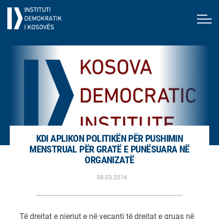
KDI APLIKON POLITIKËN PËR PUSHIMIN
MENSTRUAL PËR GRATË E PUNËSUARA NË
ORGANIZATË
08.03.2016
Të drejtat e njeriut e në veçanti të drejtat e gruas në