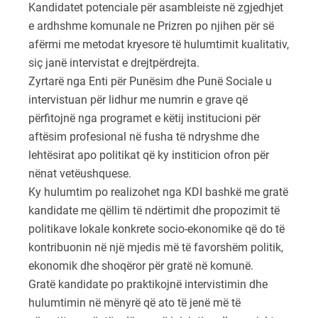
Kandidatet potenciale për asambleiste në zgjedhjet
e ardhshme komunale ne Prizren po njihen për së
afërmi me metodat kryesore të hulumtimit kualitativ,
siç janë intervistat e drejtpërdrejta.
Zyrtarë nga Enti për Punësim dhe Punë Sociale u
intervistuan për lidhur me numrin e grave që
përfitojnë nga programet e këtij institucioni për
aftësim profesional në fusha të ndryshme dhe
lehtësirat apo politikat që ky institicion ofron për
nënat vetëushquese.
Ky hulumtim po realizohet nga KDI bashkë me gratë
kandidate me qëllim të ndërtimit dhe propozimit të
politikave lokale konkrete socio-ekonomike që do të
kontribuonin në një mjedis më të favorshëm politik,
ekonomik dhe shoqëror për gratë në komunë.
Gratë kandidate po praktikojnë intervistimin dhe
hulumtimin në mënyrë që ato të jenë më të