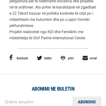
përgatitura për të ndërmarrë iniciativa dhe projekte
në të ardhmen. Ato priten të kandidojnë në zgjedhjet
e 22 Tetorit bazuar në politika konkrete të cilat po i
mbështesin me hulumtim dhe po u japin formën
përfundimtare.
Projekti realizohet nga KDI dhe FemAktiv me
mbështetje të Olof Palme International Center.
facebook
twitter
print
email
ABONIMI NE BULETIN
Shëno emailin