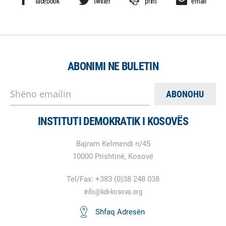
facebook
twitter
print
email
ABONIMI NE BULETIN
Shëno emailin
INSTITUTI DEMOKRATIK I KOSOVËS
Bajram Kelmendi n/45
10000 Prishtinë, Kosovë
Tel/Fax: +383 (0)38 248 038
info@kdi-kosova.org
Shfaq Adresën