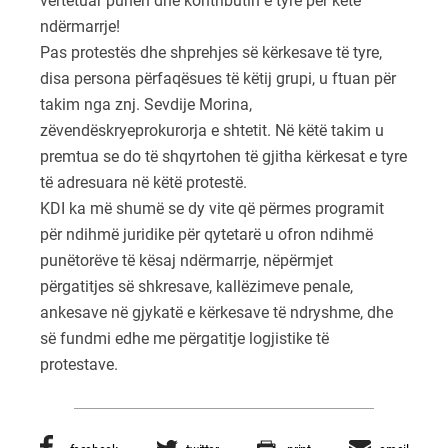
vërtetuar punën dhe kontributin e tyre për këtë
ndërmarrje!
Pas protestës dhe shprehjes së kërkesave të tyre,
disa persona përfaqësues të këtij grupi, u ftuan për
takim nga znj. Sevdije Morina,
zëvendëskryeprokurorja e shtetit. Në këtë takim u
premtua se do të shqyrtohen të gjitha kërkesat e tyre
të adresuara në këtë protestë.
KDI ka më shumë se dy vite që përmes programit
për ndihmë juridike për qytetarë u ofron ndihmë
punëtorëve të kësaj ndërmarrje, nëpërmjet
përgatitjes së shkresave, kallëzimeve penale,
ankesave në gjykatë e kërkesave të ndryshme, dhe
së fundmi edhe me përgatitje logjistike të
protestave.