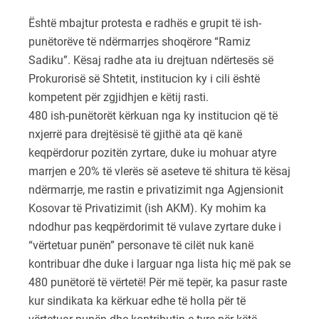
Është mbajtur protesta e radhës e grupit të ish-
punëtorëve të ndërmarrjes shoqërore “Ramiz
Sadiku”. Kësaj radhe ata iu drejtuan ndërtesës së
Prokurorisë së Shtetit, institucion ky i cili është
kompetent për zgjidhjen e këtij rasti.
480 ish-punëtorët kërkuan nga ky institucion që të
nxjerrë para drejtësisë të gjithë ata që kanë
keqpërdorur pozitën zyrtare, duke iu mohuar atyre
marrjen e 20% të vlerës së aseteve të shitura të kësaj
ndërmarrje, me rastin e privatizimit nga Agjensionit
Kosovar të Privatizimit (ish AKM). Ky mohim ka
ndodhur pas keqpërdorimit të vulave zyrtare duke i
“vërtetuar punën” personave të cilët nuk kanë
kontribuar dhe duke i larguar nga lista hiç më pak se
480 punëtorë të vërtetë! Për më tepër, ka pasur raste
kur sindikata ka kërkuar edhe të holla për të