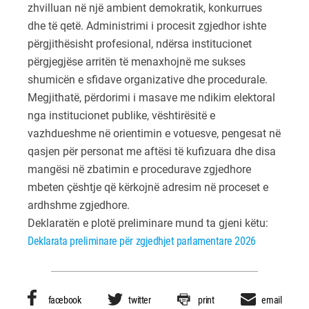
zhvilluan në një ambient demokratik, konkurrues
dhe të qetë. Administrimi i procesit zgjedhor ishte
përgjithësisht profesional, ndërsa institucionet
përgjegjëse arritën të menaxhojnë me sukses
shumicën e sfidave organizative dhe procedurale.
Megjithatë, përdorimi i masave me ndikim elektoral
nga institucionet publike, vështirësitë e
vazhdueshme në orientimin e votuesve, pengesat në
qasjen për personat me aftësi të kufizuara dhe disa
mangësi në zbatimin e procedurave zgjedhore
mbeten çështje që kërkojnë adresim në proceset e
ardhshme zgjedhore.
Deklaratën e plotë preliminare mund ta gjeni këtu:
Deklarata preliminare për zgjedhjet parlamentare 2026
facebook
twitter
print
email