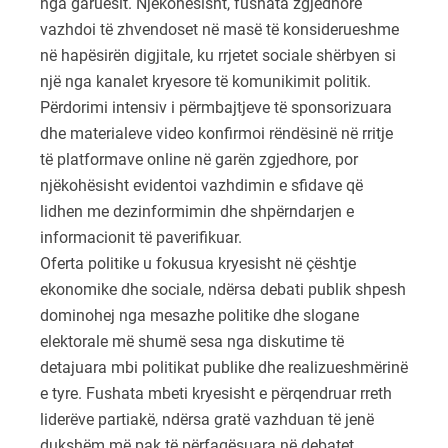
nga garuesit. Njëkohësisht, fushata zgjedhore
vazhdoi të zhvendoset në masë të konsiderueshme
në hapësirën digjitale, ku rrjetet sociale shërbyen si
një nga kanalet kryesore të komunikimit politik.
Përdorimi intensiv i përmbajtjeve të sponsorizuara
dhe materialeve video konfirmoi rëndësinë në rritje
të platformave online në garën zgjedhore, por
njëkohësisht evidentoi vazhdimin e sfidave që
lidhen me dezinformimin dhe shpërndarjen e
informacionit të paverifikuar.
Oferta politike u fokusua kryesisht në çështje
ekonomike dhe sociale, ndërsa debati publik shpesh
dominohej nga mesazhe politike dhe slogane
elektorale më shumë sesa nga diskutime të
detajuara mbi politikat publike dhe realizueshmërinë
e tyre. Fushata mbeti kryesisht e përqendruar rreth
liderëve partiakë, ndërsa gratë vazhduan të jenë
dukshëm më pak të përfaqësuara në debatet