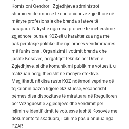
Komisioni Qendror i Zgjedhjeve administroi
shumicën dërrmuese të operacioneve zgjedhore në
mënyrë profesionale dhe brenda afateve të
parapara. Ndryshe nga disa procese të mëhershme
zgjedhore, puna e KQZ-së u karakterizua nga më
pak përplasje politike dhe një proces vendimmarrës
më funksional. Organizimi i votimit brenda dhe
jashtë Kosovës, përgatitjet teknike për Ditën e
Zgjedhjeve, si dhe komunikimi publik me votuesit, u
realizuan përgjithësisht në mënyrë efektive.
Megjithatë, në disa raste KQZ ndërmori veprime që
tejkalonin bazën ligjore ekzistuese, veçanërisht
përmes disa dispozitave të miratuara në Rregulloren
për Vëzhguesit e Zgjedhjeve dhe vendimit për
lejimin e identifikimit të votuesve jashtë Kosovës me
dokumente të skaduara, i cili më pas u anulua nga
PZAP.