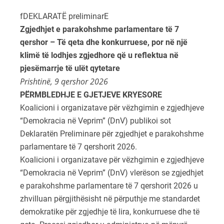
fDEKLARATË preliminarE
Zgjedhjet e parakohshme parlamentare të 7
qershor – Të qeta dhe konkurruese, por në një
klimë të lodhjes zgjedhore që u reflektua në
pjesëmarrje të ulët qytetare
Prishtinë, 9 qershor 2026
PËRMBLEDHJE E GJETJEVE KRYESORE
Koalicioni i organizatave për vëzhgimin e zgjedhjeve
“Demokracia në Veprim” (DnV) publikoi sot
Deklaratën Preliminare për zgjedhjet e parakohshme
parlamentare të 7 qershorit 2026.
Koalicioni i organizatave për vëzhgimin e zgjedhjeve
“Demokracia në Veprim” (DnV) vlerëson se zgjedhjet
e parakohshme parlamentare të 7 qershorit 2026 u
zhvilluan përgjithësisht në përputhje me standardet
demokratike për zgjedhje të lira, konkurruese dhe të