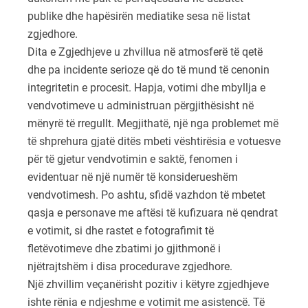
publike dhe hapësirën mediatike sesa në listat
zgjedhore.
Dita e Zgjedhjeve u zhvillua në atmosferë të qetë
dhe pa incidente serioze që do të mund të cenonin
integritetin e procesit. Hapja, votimi dhe mbyllja e
vendvotimeve u administruan përgjithësisht në
mënyrë të rregullt. Megjithatë, një nga problemet më
të shprehura gjatë ditës mbeti vështirësia e votuesve
për të gjetur vendvotimin e saktë, fenomen i
evidentuar në një numër të konsiderueshëm
vendvotimesh. Po ashtu, sfidë vazhdon të mbetet
qasja e personave me aftësi të kufizuara në qendrat
e votimit, si dhe rastet e fotografimit të
fletëvotimeve dhe zbatimi jo gjithmonë i
njëtrajtshëm i disa procedurave zgjedhore.
Një zhvillim veçanërisht pozitiv i këtyre zgjedhjeve
ishte rënia e ndjeshme e votimit me asistencë. Të