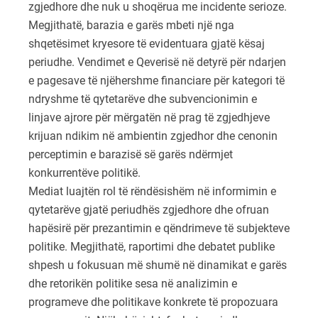
zgjedhore dhe nuk u shoqërua me incidente serioze.
Megjithatë, barazia e garës mbeti një nga
shqetësimet kryesore të evidentuara gjatë kësaj
periudhe. Vendimet e Qeverisë në detyrë për ndarjen
e pagesave të njëhershme financiare për kategori të
ndryshme të qytetarëve dhe subvencionimin e
linjave ajrore për mërgatën në prag të zgjedhjeve
krijuan ndikim në ambientin zgjedhor dhe cenonin
perceptimin e barazisë së garës ndërmjet
konkurrentëve politikë.
Mediat luajtën rol të rëndësishëm në informimin e
qytetarëve gjatë periudhës zgjedhore dhe ofruan
hapësirë për prezantimin e qëndrimeve të subjekteve
politike. Megjithatë, raportimi dhe debatet publike
shpesh u fokusuan më shumë në dinamikat e garës
dhe retorikën politike sesa në analizimin e
programeve dhe politikave konkrete të propozuara