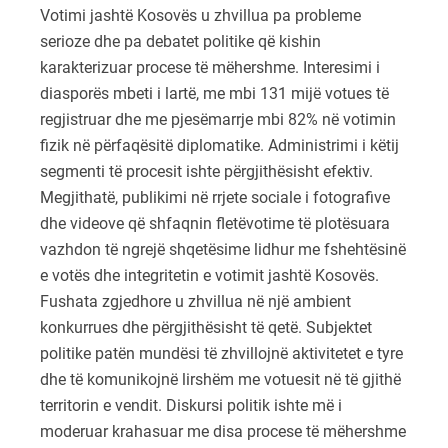
Votimi jashtë Kosovës u zhvillua pa probleme
serioze dhe pa debatet politike që kishin
karakterizuar procese të mëhershme. Interesimi i
diasporës mbeti i lartë, me mbi 131 mijë votues të
regjistruar dhe me pjesëmarrje mbi 82% në votimin
fizik në përfaqësitë diplomatike. Administrimi i këtij
segmenti të procesit ishte përgjithësisht efektiv.
Megjithatë, publikimi në rrjete sociale i fotografive
dhe videove që shfaqnin fletëvotime të plotësuara
vazhdon të ngrejë shqetësime lidhur me fshehtësinë
e votës dhe integritetin e votimit jashtë Kosovës.
Fushata zgjedhore u zhvillua në një ambient
konkurrues dhe përgjithësisht të qetë. Subjektet
politike patën mundësi të zhvillojnë aktivitetet e tyre
dhe të komunikojnë lirshëm me votuesit në të gjithë
territorin e vendit. Diskursi politik ishte më i
moderuar krahasuar me disa procese të mëhershme