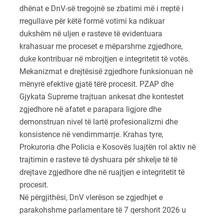
dhënat e DnV-së tregojnë se zbatimi më i rreptë i
rregullave për këtë formë votimi ka ndikuar
dukshëm në uljen e rasteve të evidentuara
krahasuar me proceset e mëparshme zgjedhore,
duke kontribuar në mbrojtjen e integritetit të votës.
Mekanizmat e drejtësisë zgjedhore funksionuan në
mënyrë efektive gjatë tërë procesit. PZAP dhe
Gjykata Supreme trajtuan ankesat dhe kontestet
zgjedhore në afatet e parapara ligjore dhe
demonstruan nivel të lartë profesionalizmi dhe
konsistence në vendimmarrje. Krahas tyre,
Prokuroria dhe Policia e Kosovës luajtën rol aktiv në
trajtimin e rasteve të dyshuara për shkelje të të
drejtave zgjedhore dhe në ruajtjen e integritetit të
procesit.
Në përgjithësi, DnV vlerëson se zgjedhjet e
parakohshme parlamentare të 7 qershorit 2026 u