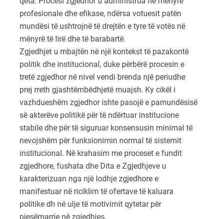
qeta. Procesi zgjedhor u administrua në mënyrë
profesionale dhe efikase, ndërsa votuesit patën
mundësi të ushtrojnë të drejtën e tyre të votës në
mënyrë të lirë dhe të barabartë.
Zgjedhjet u mbajtën në një kontekst të pazakontë
politik dhe institucional, duke përbërë procesin e
tretë zgjedhor në nivel vendi brenda një periudhe
prej rreth gjashtëmbëdhjetë muajsh. Ky cikël i
vazhdueshëm zgjedhor ishte pasojë e pamundësisë
së akterëve politikë për të ndërtuar institucione
stabile dhe për të siguruar konsensusin minimal të
nevojshëm për funksionimin normal të sistemit
institucional. Në krahasim me proceset e fundit
zgjedhore, fushata dhe Dita e Zgjedhjeve u
karakterizuan nga një lodhje zgjedhore e
manifestuar në riciklim të ofertave të kaluara
politike dh në ulje të motivimit qytetar për
pjesëmarrje në zgjedhjes.