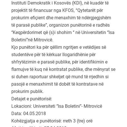
Instituti Demokratik i Kosovës (KDI), në kuadër të
projektit të financuar nga KFOS, “Qytetarët për
prokurim efiçient dhe menaxhim të ndërgjegjshëm
të parasë publike”, organizon punëtorinë e radhës
‘’Keqpërdorimet që (s)i shohim ‘’ në Universitetin ‘’Isa
Boletini’’në Mitrovicë.
Kjo punëtori ka për qëllim ngritjen e vetëdijes së
studentëve për të kërkuar llogaridhënie për
shfrytëzimin e parasë publike, për identifikimin e
flamujve të kuq në kontratat publike, dhe mënyrat se
si duhen raportuar shkeljet që mund të rrjedhin si
pasojë e menaxhimit të dobët të kontratave në
prokurim publik.
Detajet e punëtorisë:
Lokacioni: Universiteti ‘’Isa Boletini’’- Mitrovicë
Data: 04.05.2018
Kohëzgjatja e punëtorisë: rreth 3 (tre) orë