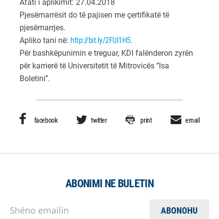
Afati i aplikimit: 27.04.2018
Pjesëmarrësit do të pajisen me çertifikatë të
pjesëmarrjes.
Apliko tani në:
http://bit.ly/2FUl1H5
.
Për bashkëpunimin e treguar, KDI falënderon zyrën
për karrierë të Universitetit të Mitrovicës ‘’Isa
Boletini’’.
facebook
twitter
print
email
ABONIMI NE BULETIN
Shëno emailin