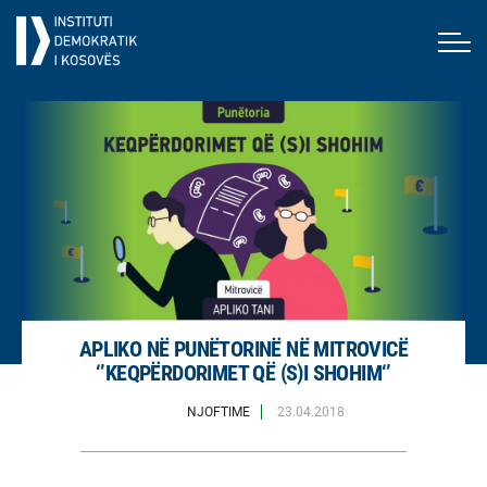
APLIKO NË PUNËTORINË NË MITROVICË
‘’KEQPËRDORIMET QË (S)I SHOHIM‘’
NJOFTIME
23.04.2018