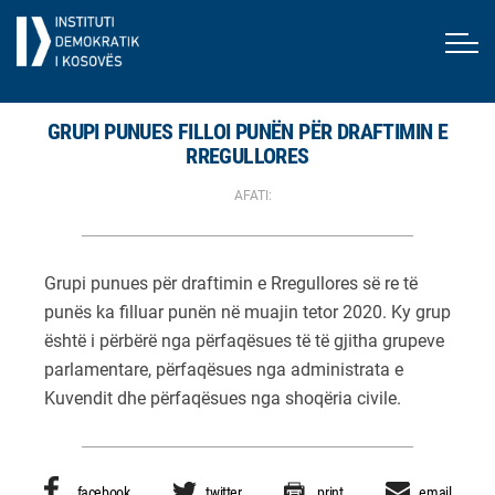
GRUPI PUNUES FILLOI PUNËN PËR DRAFTIMIN E
RREGULLORES
AFATI:
Grupi punues për draftimin e Rregullores së re të
punës ka filluar punën në muajin tetor 2020. Ky grup
është i përbërë nga përfaqësues të të gjitha grupeve
parlamentare, përfaqësues nga administrata e
Kuvendit dhe përfaqësues nga shoqëria civile.
facebook
twitter
print
email