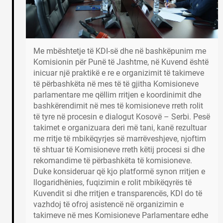
Me mbështetje të KDI-së dhe në bashkëpunim me
Komisionin për Punë të Jashtme, në Kuvend është
inicuar një praktikë e re e organizimit të takimeve
të përbashkëta në mes të të gjitha Komisioneve
parlamentare me qëllim rritjen e koordinimit dhe
bashkërendimit në mes të komisioneve rreth rolit
të tyre në procesin e dialogut Kosovë – Serbi. Pesë
takimet e organizuara deri më tani, kanë rezultuar
me rritje të mbikëqyrjes së marrëveshjeve, njoftim
të shtuar të Komisioneve rreth këtij procesi si dhe
rekomandime të përbashkëta të komisioneve.
Duke konsideruar që kjo platformë synon rritjen e
llogaridhënies, fuqizimin e rolit mbikëqyrës të
Kuvendit si dhe rritjen e transparencës, KDI do të
vazhdoj të ofroj asistencë në organizimin e
takimeve në mes Komisioneve Parlamentare edhe