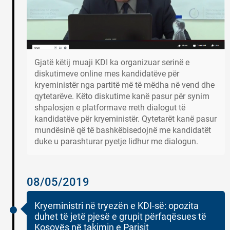
Gjatë këtij muaji KDI ka organizuar serinë e
diskutimeve online mes kandidatëve për
kryeministër nga partitë më të mëdha në vend dhe
qytetarëve. Këto diskutime kanë pasur për synim
shpalosjen e platformave rreth dialogut të
kandidatëve për kryeministër. Qytetarët kanë pasur
mundësinë që të bashkëbisedojnë me kandidatët
duke u parashturar pyetje lidhur me dialogun.
08/05/2019
Kryeministri në tryezën e KDI-së: opozita
duhet të jetë pjesë e grupit përfaqësues të
Kosovës në takimin e Parisit