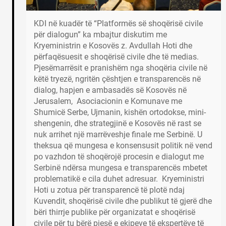
KDI në kuadër të “Platformës së shoqërisë civile
për dialogun” ka mbajtur diskutim me
Kryeministrin e Kosovës z. Avdullah Hoti dhe
përfaqësuesit e shoqërisë civile dhe të medias.
Pjesëmarrësit e pranishëm nga shoqëria civile në
këtë tryezë, ngritën çështjen e transparencës në
dialog, hapjen e ambasadës së Kosovës në
Jerusalem, Asociacionin e Komunave me
Shumicë Serbe, Ujmanin, kishën ortodokse, mini-
shengenin, dhe strategjinë e Kosovës në rast se
nuk arrihet një marrëveshje finale me Serbinë. U
theksua që mungesa e konsensusit politik në vend
po vazhdon të shoqërojë procesin e dialogut me
Serbinë ndërsa mungesa e transparencës mbetet
problematikë e cila duhet adresuar. Kryeministri
Hoti u zotua për transparencë të plotë ndaj
Kuvendit, shoqërisë civile dhe publikut të gjerë dhe
bëri thirrje publike për organizatat e shoqërisë
civile për tu bërë pjesë e ekipeve të ekspertëve të