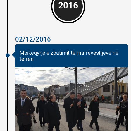
2016
02/12/2016
Mbikëqyrje e zbatimit të marrëveshjeve në
terren