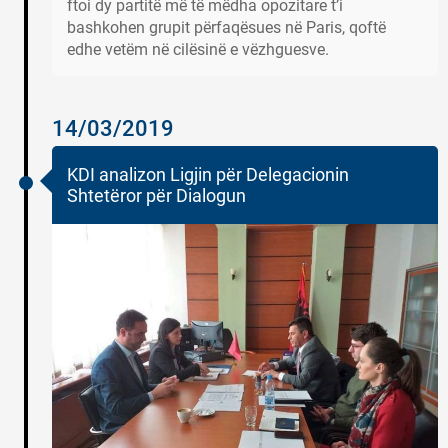
ftoi dy partitë më të mëdha opozitare t’i
bashkohen grupit përfaqësues në Paris, qoftë
edhe vetëm në cilësinë e vëzhguesve.
14/03/2019
KDI analizon Ligjin për Delegacionin
Shtetëror për Dialogun