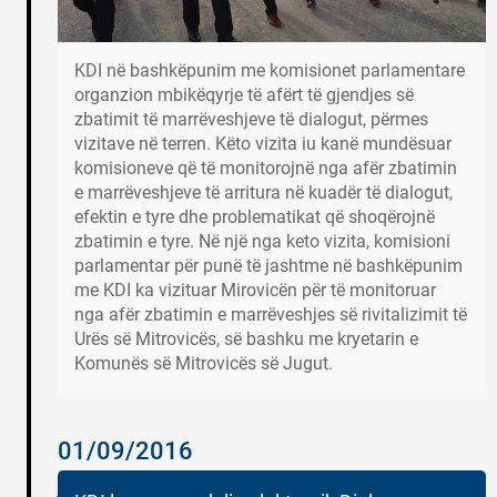
KDI në bashkëpunim me komisionet parlamentare
organzion mbikëqyrje të afërt të gjendjes së
zbatimit të marrëveshjeve të dialogut, përmes
vizitave në terren. Këto vizita iu kanë mundësuar
komisioneve që të monitorojnë nga afër zbatimin
e marrëveshjeve të arritura në kuadër të dialogut,
efektin e tyre dhe problematikat që shoqërojnë
zbatimin e tyre. Në një nga keto vizita, komisioni
parlamentar për punë të jashtme në bashkëpunim
me KDI ka vizituar Mirovicën për të monitoruar
nga afër zbatimin e marrëveshjes së rivitalizimit të
Urës së Mitrovicës, së bashku me kryetarin e
Komunës së Mitrovicës së Jugut.
01/09/2016