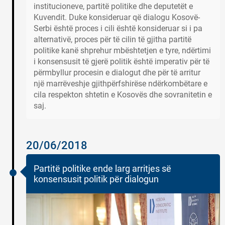
institucioneve, partitë politike dhe deputetët e
Kuvendit. Duke konsideruar që dialogu Kosovë-
Serbi është proces i cili është konsideruar si i pa
alternativë, proces për të cilin të gjitha partitë
politike kanë shprehur mbështetjen e tyre, ndërtimi
i konsensusit të gjerë politik është imperativ për të
përmbyllur procesin e dialogut dhe për të arritur
një marrëveshje gjithpërfshirëse ndërkombëtare e
cila respekton shtetin e Kosovës dhe sovranitetin e
saj.
20/06/2018
Partitë politike ende larg arritjes së
konsensusit politik për dialogun