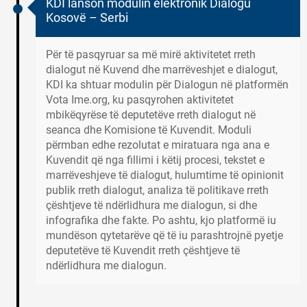
KDI lanson modulin elektronik Dialogu
Kosovë – Serbi
Për të pasqyruar sa më mirë aktivitetet rreth
dialogut në Kuvend dhe marrëveshjet e dialogut,
KDI ka shtuar modulin për Dialogun në platformën
Vota Ime.org, ku pasqyrohen aktivitetet
mbikëqyrëse të deputetëve rreth dialogut në
seanca dhe Komisione të Kuvendit. Moduli
përmban edhe rezolutat e miratuara nga ana e
Kuvendit që nga fillimi i këtij procesi, tekstet e
marrëveshjeve të dialogut, hulumtime të opinionit
publik rreth dialogut, analiza të politikave rreth
çështjeve të ndërlidhura me dialogun, si dhe
infografika dhe fakte. Po ashtu, kjo platformë iu
mundëson qytetarëve që të iu parashtrojnë pyetje
deputetëve të Kuvendit rreth çështjeve të
ndërlidhura me dialogun.