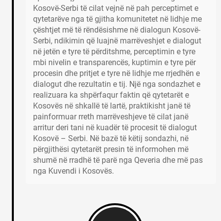
Kosovë-Serbi të cilat vejnë në pah perceptimet e
qytetarëve nga të gjitha komunitetet në lidhje me
çështjet më të rëndësishme në dialogun Kosovë-
Serbi, ndikimin që luajnë marrëveshjet e dialogut
në jetën e tyre të përditshme, perceptimin e tyre
mbi nivelin e transparencës, kuptimin e tyre për
procesin dhe pritjet e tyre në lidhje me rrjedhën e
dialogut dhe rezultatin e tij. Një nga sondazhet e
realizuara ka shpërfaqur faktin që qytetarët e
Kosovës në shkallë të lartë, praktikisht janë të
painformuar rreth marrëveshjeve të cilat janë
arritur deri tani në kuadër të procesit të dialogut
Kosovë – Serbi. Në bazë të këtij sondazhi, në
përgjithësi qytetarët presin të informohen më
shumë në rradhë të parë nga Qeveria dhe më pas
nga Kuvendi i Kosovës.