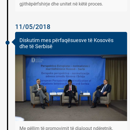
gjithëpërfshirje dhe unitet në këtë proces.
11/05/2018
Diskutim mes përfaqësuesve të Kosovës
dhe të Serbisë
Me qëllim të promovimit të dialogut ndëretnik,