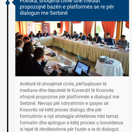
Politika, shoqëria civile dhe mediat
propozojnë bazën e platformës se re për
dialogun me Serbinë
Anëtarë të shoqërisë civile, përfaqësues të
mediave dhe deputetë të Kuvendit të Kosovës
ofrojnë propozime për platformën e dialogut me
Serbinë. Nevoja për ndryshimin e qasjes së
Kosovës në këtë proces dialogu dhe për
formulimin e një strategjie shtetërore mbi temat,
formatin dhe epilogun e këtij procesi u konsiderua
si tejet të rëndësishme për fazën e re të dialogut.