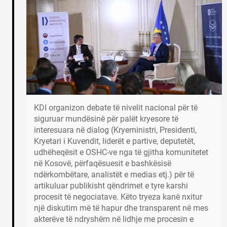
KDI organizon debate të nivelit nacional për të
siguruar mundësinë për palët kryesore të
interesuara në dialog (Kryeministri, Presidenti,
Kryetari i Kuvendit, liderët e partive, deputetët,
udhëheqësit e OSHC-ve nga të gjitha komunitetet
në Kosovë, përfaqësuesit e bashkësisë
ndërkombëtare, analistët e medias etj.) për të
artikuluar publikisht qëndrimet e tyre karshi
procesit të negociatave. Këto tryeza kanë nxitur
një diskutim më të hapur dhe transparent në mes
akterëve të ndryshëm në lidhje me procesin e