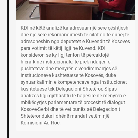
KDI në këtë analizë ka adresuar një sërë çështjesh
dhe një sërë rekomandimesh të cilat do të duhej të
adresoheshin nga deputetët e Kuvendit të Kosovës
para votimit të këtij ligji në Kuvend. KDI
konsideron se ky ligj tenton të përcaktojë
hierarkinë institucionale, të prek ndarjen e
pushteteve dhe mënyrën e vendimmarrjes së
institucioneve kushtetuese të Kosovës, duke
synuar kalimin e kompetencave nga institucionet
kushtetuese tek Delegacioni Shtetëror. Sipas
analizës ligji gjithashtu lë hapësirë në mënyrën e
mbikëqyrjes parlamentare të procesit të dialogut
Kosovë-Serbi dhe të vet punës së Delegacionit
Shtetëror duke i dhënë mandat vetëm një
Komisioni Ad Hoc.