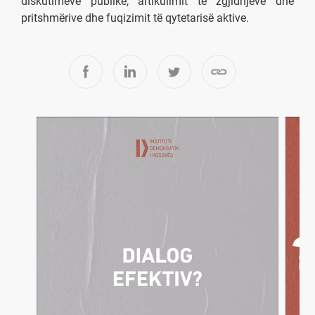
diskutimeve publike, artikulimit të zgjidhjeve dhe
pritshmërive dhe fuqizimit të qytetarisë aktive.