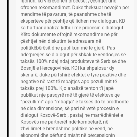
njohuri, ku vlerësohen proceset /çështjet dhe
ofrohen rekomandimet. Duke theksuar nevojën për
mendime të pavarura, të paanshme dhe të
ekspertëve për çështje që lidhen me dialogun, KDI
ka hartuar analiza lidhur me procesin e dialogut.
Këto dokumente ofrojnë rekomandime në për
çështjet nën diskutim të adresuara në
politikëbërësit dhe publikun më të gjerë. Pas
ndërprerjes së dialogut për shkak të vendosjes së
taksës 100% ndaj ndaj produkteve të Serbisë dhe
Bosnjë e Hercegovinës, KDI ka shpalosur dy
skenarë, duke përfshirë efektet e tyre pozitive dhe
negative në rast të mbajtjes apo pezullimit të
taksës prej 100%. Kjo analizë tenton t’i japë
publikut një pasqyrë më të gjerë të efekteve që
“pezullimi” apo “mbajtja” e taksës do të prodhonte
në disa dimensione, së pari në vetë procesin e
dialogut Kosovë-Serbi, pastaj në marrëdhëniet e
Kosovës me partnerët ndërkombëtarë, në
zhvillimet e brendshme politike në vend, në
ekonomi dhe përfundimisht në përcepsionin