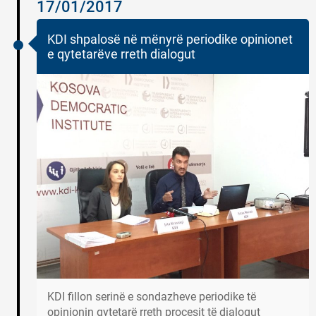
17/01/2017
KDI shpalosë në mënyrë periodike opinionet
e qytetarëve rreth dialogut
KDI fillon serinë e sondazheve periodike të
opinionin qytetarë rreth procesit të dialogut