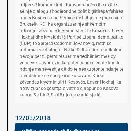
rritjes së komunikimit, transparencës dhe nxitjes
së një dialogu shoqëror dhe politik gjithëpërfshirës
midis Kosovës dhe Serbisë në lidhje me procesin e
Brukselit, KDI ka organizuar një shkëmbim
ndërmjet zëvendëskryeministërit të Kosovës, Enver
Hoxhaj dhe kryetarit të Partisë Liberal demokratike
(LDP) të Serbisë Cedomir Jovanoviq, rreth së
ardhmes së dialogut. Në këtë diskutim u artikulua
nevoja për t’i përmirësuar marrëdhëniet mes dy
vendeve. Jovanoviq ka potencuar se është kundër
ndonjë marrëveshje që do të nënkuptonte ndarje të
brendshme në shoqërinë kosovare. Kurse
zëvendës kryeministri i Kosovës, Enver Hoxhaj, ka
nënvizuar se çështja e vetme e hapur që Kosova
ka me Serbinë, është njohja e ndërsjellë.
12/03/2018