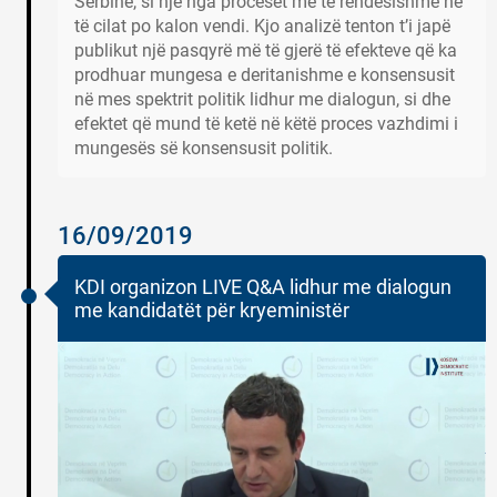
Serbinë, si një nga proceset më të rëndësishme në
të cilat po kalon vendi. Kjo analizë tenton t’i japë
publikut një pasqyrë më të gjerë të efekteve që ka
prodhuar mungesa e deritanishme e konsensusit
në mes spektrit politik lidhur me dialogun, si dhe
efektet që mund të ketë në këtë proces vazhdimi i
mungesës së konsensusit politik.
16/09/2019
KDI organizon LIVE Q&A lidhur me dialogun
me kandidatët për kryeministër