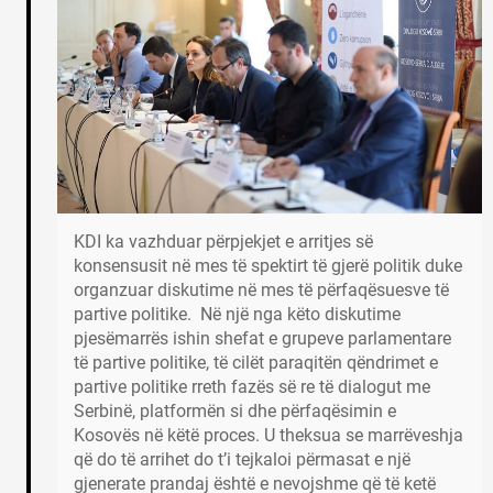
KDI ka vazhduar përpjekjet e arritjes së
konsensusit në mes të spektirt të gjerë politik duke
organzuar diskutime në mes të përfaqësuesve të
partive politike. Në një nga këto diskutime
pjesëmarrës ishin shefat e grupeve parlamentare
të partive politike, të cilët paraqitën qëndrimet e
partive politike rreth fazës së re të dialogut me
Serbinë, platformën si dhe përfaqësimin e
Kosovës në këtë proces. U theksua se marrëveshja
që do të arrihet do t’i tejkaloi përmasat e një
gjenerate prandaj është e nevojshme që të ketë