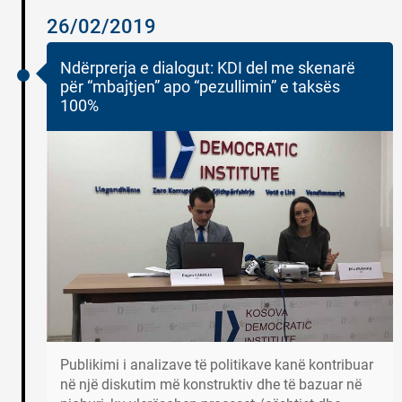
26/02/2019
Ndërprerja e dialogut: KDI del me skenarë
për “mbajtjen” apo “pezullimin” e taksës
100%
Publikimi i analizave të politikave kanë kontribuar
në një diskutim më konstruktiv dhe të bazuar në