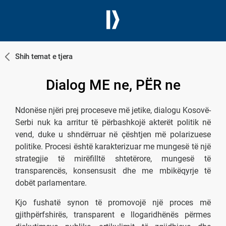
Shih temat e tjera
Dialog ME ne, PËR ne
Ndonëse njëri prej proceseve më jetike, dialogu Kosovë-
Serbi nuk ka arritur të përbashkojë akterët politik në
vend, duke u shndërruar në çështjen më polarizuese
politike. Procesi është karakterizuar me mungesë të një
strategjie të mirëfilltë shtetërore, mungesë të
transparencës, konsensusit dhe me mbikëqyrje të
dobët parlamentare.
Kjo fushatë synon të promovojë një proces më
gjithpërfshirës, transparent e llogaridhënës përmes