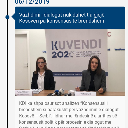
06/12/2019
Vazhdimi i dialogut nuk duhet t’a gjejë
Kosovën pa konsensus të brendshëm
KDI ka shpalosur sot analizën “Konsensusi i
brendshëm si parakusht për vazhdimin e dialogut
Kosovë – Serbi”, lidhur me rëndësinë e arritjes së
konsensusit politik për procesin e dialogut me